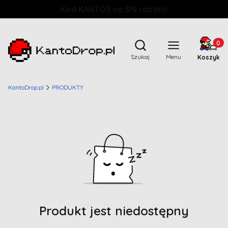
Kod KANTO5 na 5% rabatu!
Produkt
Otwórz wyszukiwarkę
Szukaj
Menu
Koszyk
KantoDrop.pl
PRODUKTY
Produkt jest niedostępny