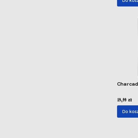
Do kos
Charcad
Cena
19,99 zł
Do kos