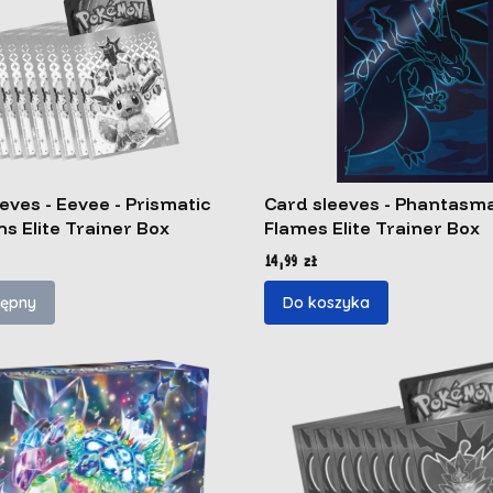
eves - Eevee - Prismatic
Card sleeves - Phantasma
ns Elite Trainer Box
Flames Elite Trainer Box
Cena
14,99 zł
tępny
Do koszyka