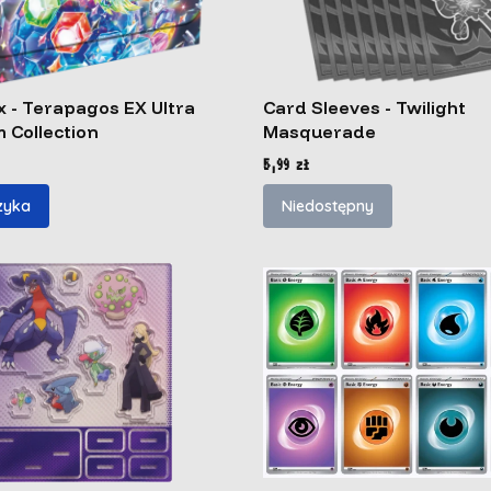
 - Terapagos EX Ultra
Card Sleeves - Twilight
 Collection
Masquerade
Cena
5,99 zł
zyka
Niedostępny