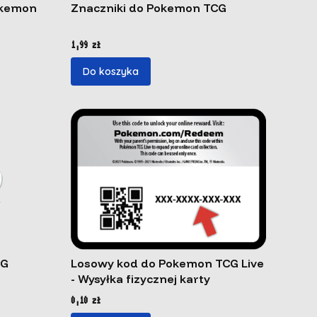
Znaczniki do Pokemon TCG
Cena
1,99 zł
Do koszyka
CG
Losowy kod do Pokemon TCG Live
- Wysyłka fizycznej karty
Cena
0,10 zł