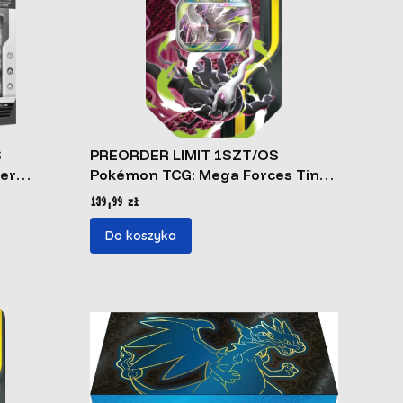
S
PREORDER LIMIT 1SZT/OS
ner
Pokémon TCG: Mega Forces Tin
Mega Darkrai ex
Cena
139,99 zł
Do koszyka