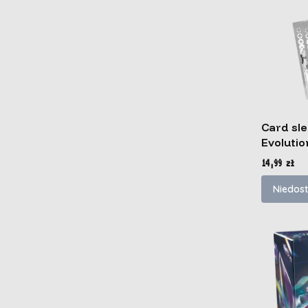
Card sle
Evolutio
Cena
14,99 zł
Niedos