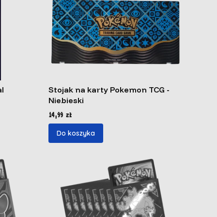
l
Stojak na karty Pokemon TCG -
Niebieski
Cena
14,99 zł
Do koszyka