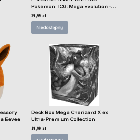
Pokémon TCG: Mega Evolution -
Perfect Order - Premium
Cena
29,99 zł
Checklane Blister Cinderace
Niedostępny
cessory
Deck Box Mega Charizard X ex
ia Eevee
Ultra-Premium Collection
Cena
19,99 zł