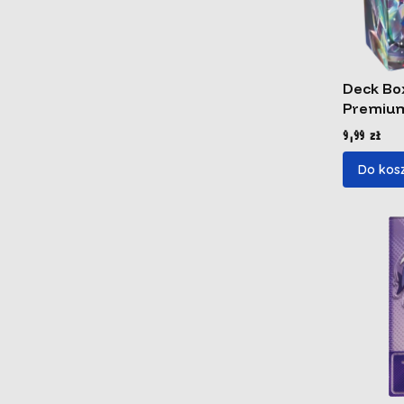
Deck Box
Premium
Cena
9,99 zł
Do kos