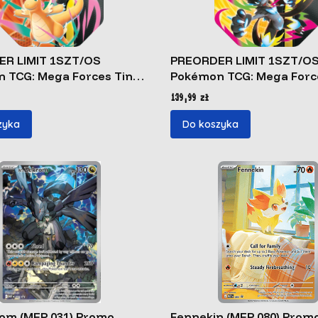
R LIMIT 1SZT/OS
PREORDER LIMIT 1SZT/O
 TCG: Mega Forces Tin
Pokémon TCG: Mega Forc
agonite ex
TinMega Zeraora ex
Cena
139,99 zł
zyka
Do koszyka
rom (MEP 031) Promo
Fennekin (MEP 080) Prom