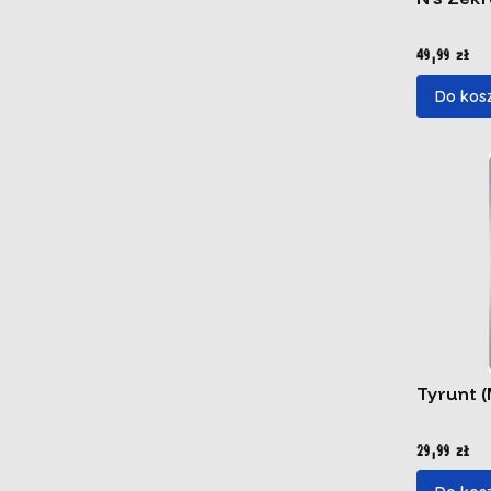
Cena
49,99 zł
Do kos
Tyrunt 
Cena
29,99 zł