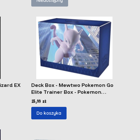
Niedostępny
izard EX
Deck Box - Mewtwo Pokemon Go
Elite Trainer Box - Pokemon
Center
Cena
15,99 zł
Do koszyka