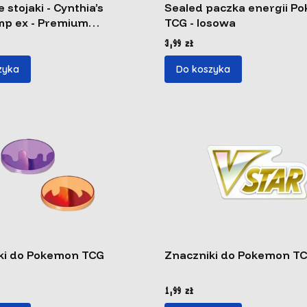
 stojaki - Cynthia’s
Sealed paczka energii Pokemon
p ex - Premium
TCG - losowa
on
Cena
3,99 zł
zyka
Do koszyka
ki do Pokemon TCG
Znaczniki do Pokemon T
Cena
1,99 zł