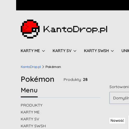
KARTY ME
KARTY SV
KARTY SWSH
UNI
KantoDrop.pl
Pokémon
Pokémon
Produkty:
28
Lista
Sortowani
Menu
Domyśl
PRODUKTY
KARTY ME
KARTY SV
Nowość
KARTY SWSH