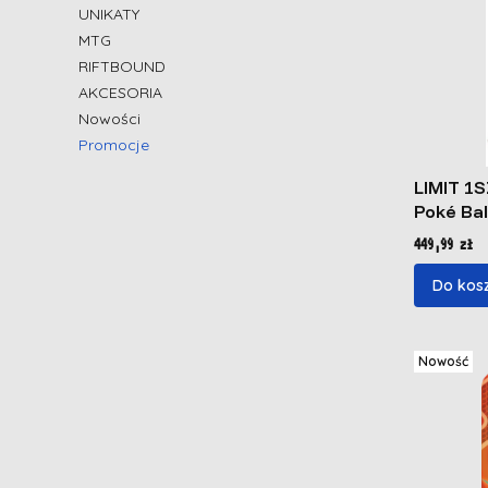
UNIKATY
MTG
RIFTBOUND
AKCESORIA
Nowości
Promocje
Koniec menu
LIMIT 1
Poké Bal
Cena
449,99 zł
Do kos
Nowość