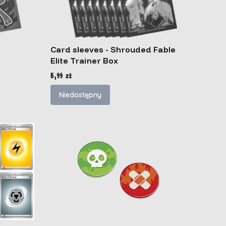
Card sleeves - Shrouded Fable
Elite Trainer Box
Cena
5,99 zł
Niedostępny