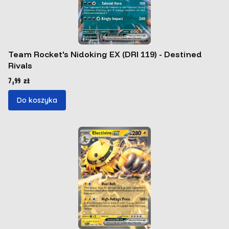
Team Rocket's Nidoking EX (DRI 119) - Destined
Rivals
Cena
7,99 zł
Do koszyka