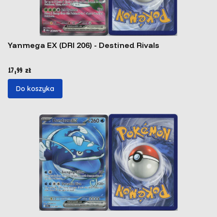
Yanmega EX (DRI 206) - Destined Rivals
Cena
17,99 zł
Do koszyka