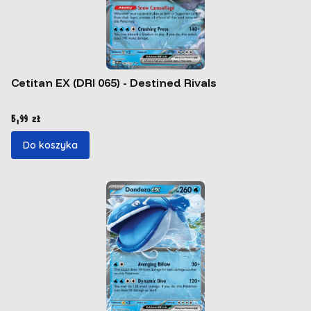
Cetitan EX (DRI 065) - Destined Rivals
Cena
5,99 zł
Do koszyka