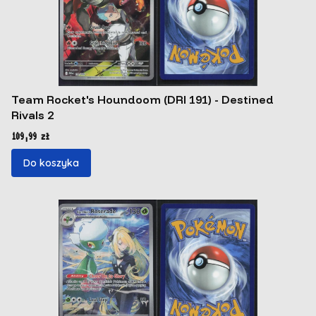
Team Rocket's Houndoom (DRI 191) - Destined
Rivals 2
Cena
109,99 zł
Do koszyka