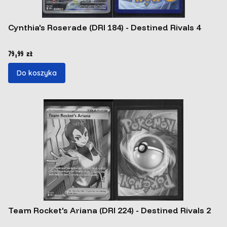
Cynthia's Roserade (DRI 184) - Destined Rivals 4
Cena
79,99 zł
Do koszyka
Team Rocket's Ariana (DRI 224) - Destined Rivals 2