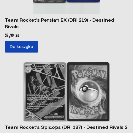
Team Rocket's Persian EX (DRI 219) - Destined
Rivals
Cena
37,99 zł
Do koszyka
Team Rocket's Spidops (DRI 187) - Destined Rivals 2