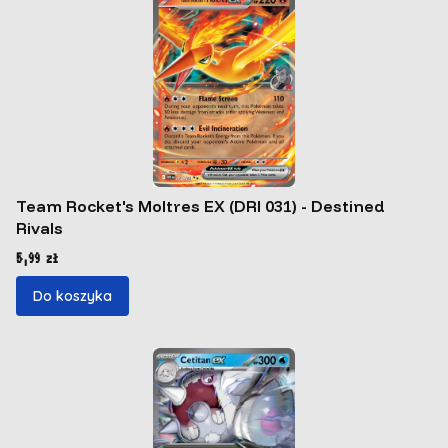
Team Rocket's Moltres EX (DRI 031) - Destined
Rivals
Cena
5,99 zł
Do koszyka