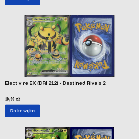
Electivire EX (DRI 212) - Destined Rivals 2
Cena
18,99 zł
Do koszyka