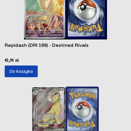
Rapidash (DRI 189) - Destined Rivals
Cena
42,99 zł
Do koszyka