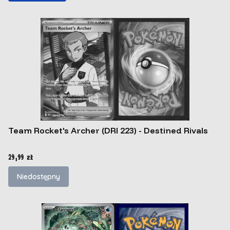
Team Rocket's Archer (DRI 223) - Destined Rivals
Cena
29,99 zł
Niedostępny