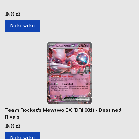
Cena
18,99 zł
Do koszyka
Team Rocket's Mewtwo EX (DRI 081) - Destined
Rivals
Cena
18,99 zł
Do koszyka