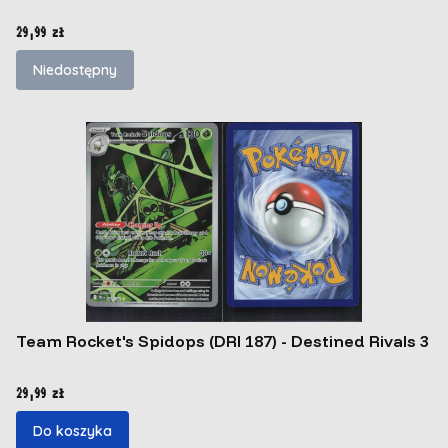
Cena
29,99 zł
Niedostępny
Team Rocket's Spidops (DRI 187) - Destined Rivals 3
Cena
29,99 zł
Do koszyka