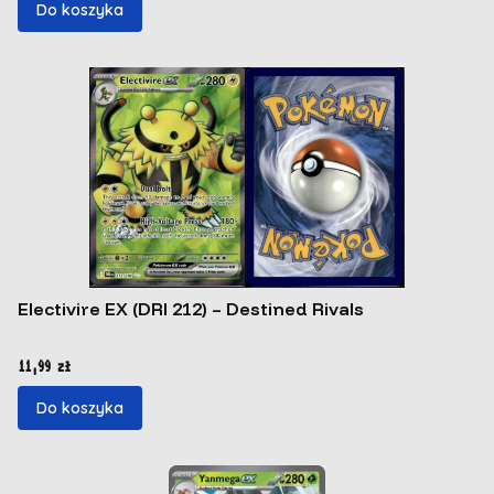
Do koszyka
Electivire EX (DRI 212) – Destined Rivals
Cena
11,99 zł
Do koszyka