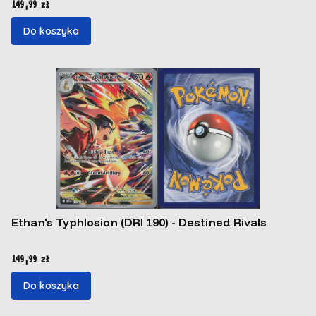
Cena
149,99 zł
Do koszyka
Ethan's Typhlosion (DRI 190) - Destined Rivals
Cena
149,99 zł
Do koszyka