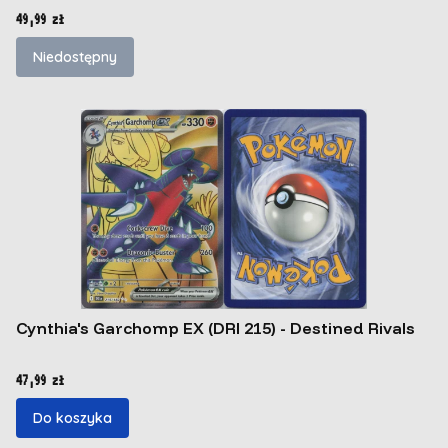
Cena
49,99 zł
Niedostępny
Cynthia's Garchomp EX (DRI 215) - Destined Rivals
Cena
47,99 zł
Do koszyka