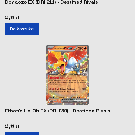
Dondozo EX (DRI 211) - Destined Rivals
Cena
17,99 zł
Do koszyka
Ethan's Ho-Oh EX (DRI 039) - Destined Rivals
Cena
12,99 zł