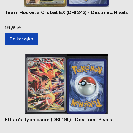
Team Rocket's Crobat EX (DRI 242) - Destined Rivals
Cena
159,99 zł
Do koszyka
Ethan's Typhlosion (DRI 190) - Destined Rivals