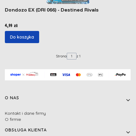
Dondozo EX (DRI 066) - Destined Rivals
Cena
4,99 zł
Do koszyka
Strona
z 1
Linki w stopce
O NAS
Kontakt i dane firmy
O firmie
OBSŁUGA KLIENTA