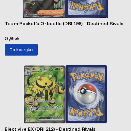
Team Rocket's Orbeetle (DRI 198) - Destined Rivals
Cena
27,99 zł
Do koszyka
Electivire EX (DRI 212) - Destined Rivals