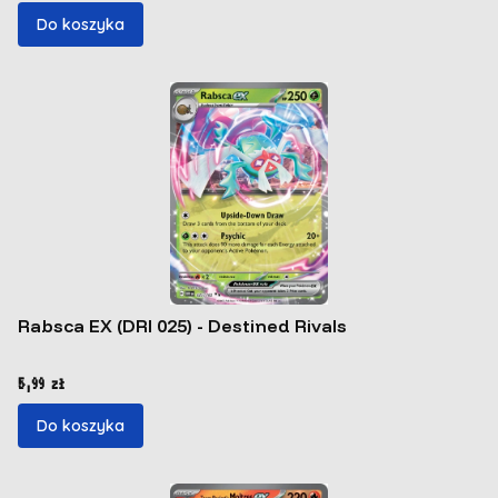
Do koszyka
Rabsca EX (DRI 025) - Destined Rivals
Cena
5,99 zł
Do koszyka