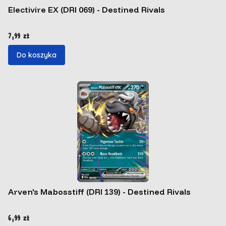
Electivire EX (DRI 069) - Destined Rivals
Cena
7,99 zł
Do koszyka
Arven's Mabosstiff (DRI 139) - Destined Rivals
Cena
6,99 zł