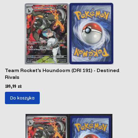
Team Rocket's Houndoom (DRI 191) - Destined
Rivals
Cena
109,99 zł
Do koszyka