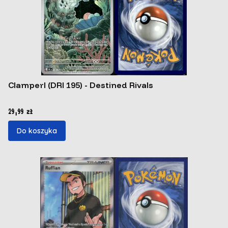
Clamperl (DRI 195) - Destined Rivals
Cena
29,99 zł
Do koszyka