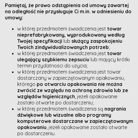
Pamiętaj, że prawo odstąpienia od umowy zawartej
na odległość nie przysługuje Ci m.in. w odniesieniu do
umowy:
w której przedmiotem świadczenia jest
towar
nieprefabrykowany, wyprodukowany według
Twojej specyfikacji
lub
służący zaspokojeniu
Twoich zindywidualizowanych potrzeb
;
w której przedmiotem świadczenia jest
towar
ulegający szybkiemu zepsuciu
lub mający krótki
termin przydatności do użycia;
w której przedmiotem świadczenia jest towar
dostarczany w zapieczętowanym opakowaniu,
którego
po otwarciu opakowania nie można
zwrócić ze względu na ochronę zdrowia lub ze
względów higienicznych
, jeżeli opakowanie
zostało otwarte po dostarczeniu;
w której przedmiotem świadczenia są
nagrania
dźwiękowe lub wizualne albo programy
komputerowe dostarczane w zapieczętowanym
opakowaniu
, jeżeli opakowanie zostało otwarte
po dostarczeniu.