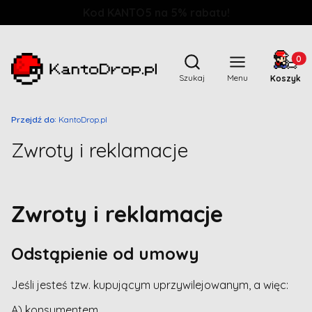
Kod KANTO5 na 5% rabatu!
Produkt
Otwórz wyszukiwarkę
Szukaj
Menu
Koszyk
Przejdź do:
KantoDrop.pl
Zwroty i reklamacje
Zwroty i reklamacje
Odstąpienie od umowy
Jeśli jesteś tzw. kupującym uprzywilejowanym, a więc:
A) konsumentem